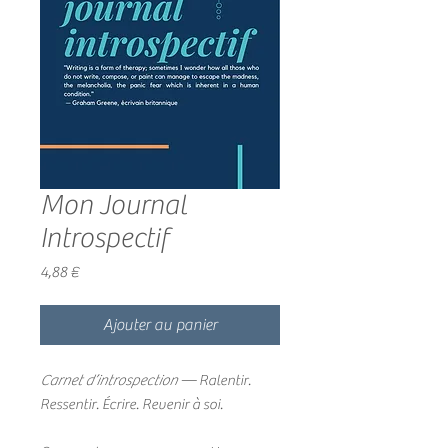
Mon Journal
Introspectif
Prix
4,88 €
Ajouter au panier
Carnet d’introspection
— Ralentir.
Ressentir. Écrire. Revenir à soi.