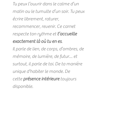
Tu peux l’ouvrir dans le calme d’un
matin ou le tumulte d’un soir. Tu peux
écrire librement, raturer,
recommencer, revenir. Ce carnet
respecte ton rythme et
t’accueille
exactement là où tu en es
.
Il parle de lien, de corps, d’ombres, de
mémoire, de lumière, de futur… et
surtout, il parle de toi. De ta manière
unique d’habiter le monde. De
cette
présence intérieure
toujours
disponible.
Ce carnet suit une intention claire
:
t’aider à te rapprocher de toi
.
Simplement. Pleinement.
Authentiquement.
Loïc Manac'h - Préparateur Mental